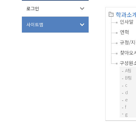
로그인
학과소
인사말
사이트맵
연혁
규정/지
찾아오
구성원
A팀
B팀
c
d
e
f
g