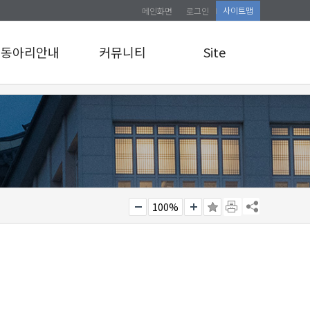
사이트맵
메인화면
로그인
동아리안내
커뮤니티
Site
동아리안내
공지사항
로그인
앨범게시판
사이트맵
관리자 교육 신청
소식통
100%