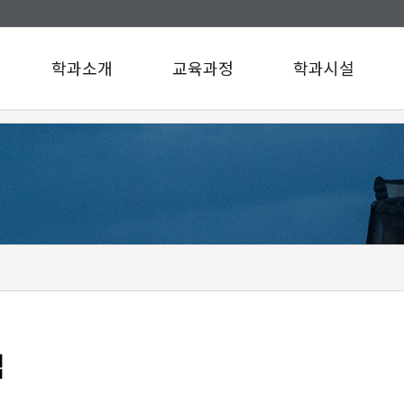
학과소개
교육과정
학과시설
인사말
교육과정
학과시설
연혁
설문조사
규정/지침
찾아오시는길
구성원소개
A팀
B팀
c
d
e
f
g
맵